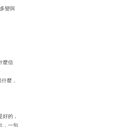
多變與
什麼信
談什麼，
是好的，
出，一句