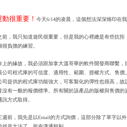
運動
很重要！
今天6/14的凌晨，這個想法深深烙印在
之前，我只知道遊民很重要，但是我的心裡總是有些抗拒
個很負擔的練習。
作上的緣故，我必須跟加拿大溫哥華的軟件開發商聯繫，
該公司程式庫的可信度、適用性、範圍、授權方式、售價
公司提供的程式庫功能強大，可客製化的彈性也很高，故
並沒有一般的報價標
準。所有關於該產品的版權與售價的
通訊方式取得。
三週前
，我先是以Email的方式詢價，這部分除了單字以
的就是文法了，
所幸溝通順利。