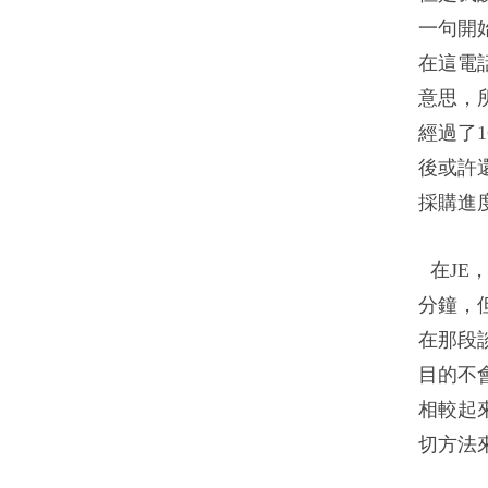
一句開
在這電
意思，
經過了
後或許
採購進
在JE
分鐘，
在那段
目的不
相較起
切方法