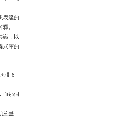
想表達的
解釋。
共識，以
程式庫的
短則8
，而那個
願意盡一