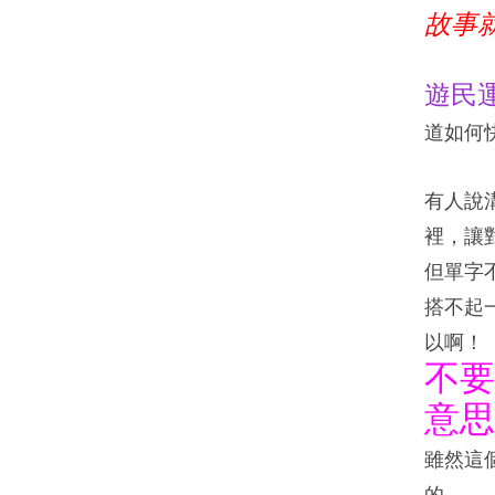
故事
遊民
道如何
有人說
裡，讓
但單字
搭不起
以啊
不要
意思
雖然這
的。