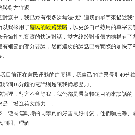
始與對方往返。
話對談中，我已經有很多次無法找到適切的單字來描述我
所以我採用了
遊民的
繞路策略
，以更多自己熟用的單字去
16分鐘扎扎實實的快速對話，雙方終於對報價的結構有了
還有細節的部分要談，然而這次的談話已經實際的加快了
度。
，我目前正在遊民運動的進度裡，我自己的遊民長則40分鐘
但那個16分鐘的電話則是讓我備感壓力。
談話裡，對方不會等我
，我們都是帶著特定目的來談話的
會是「增進英文能力」。
來，遊民運動時的同學真的好善良好可愛
，他們願意等、
來詢問、理解。