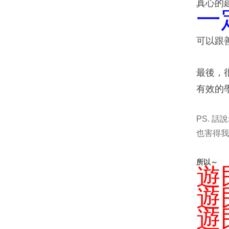
真心的
一
可以跟
最後，
有效的
PS. 
也害得我
所以～
遊
遊
遊