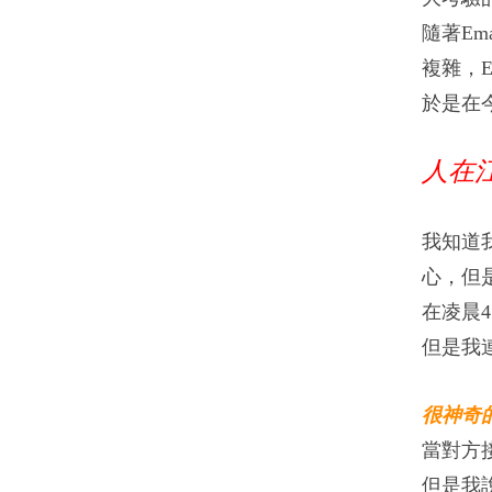
隨著E
複雜，
於是在
人在江湖
我知道
心，但
在凌晨
但是我
很神奇
當對方
但是我