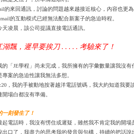
mail的來回通訊，討論的問題越來越接近核心，內容也
更為
Email的互動模式已經無法配合新案子的急迫時程。
今天凌晨，該公司提議直接電話通訊。
飄，遲早要挨刀 . . . . .
考驗來了！
我的「JE學程」尚未完成，我所擁有的字彙數量讓我沒有
是專案的急迫性讓我無法多想。
4:20，我的手被動地按著越洋電話號碼，我大約知道我要
連開場白都沒有準備。
的一刻發生了！
接起電話時，我沒有愣住或遲疑，雖然我不肯定我的開場
說出口了，我盡力的思考我的發音與句構，持續的把話說