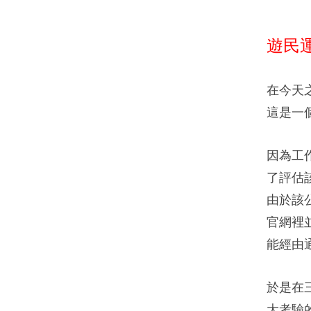
遊民
在今天
這是一
因為工
了評估
由於該
官網裡
能經由
於是在
大考驗